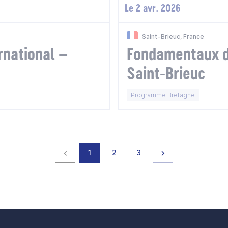
Le 2 avr. 2026
Saint-Brieuc, France
national –
Fondamentaux d
Saint-Brieuc
Programme Bretagne
Page précédente
page
page
page
Page suivante
1
2
3