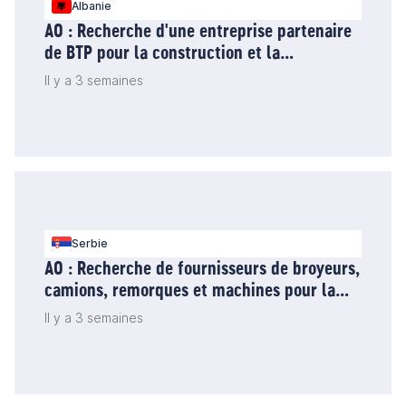
Albanie
AO : Recherche d'une entreprise partenaire
de BTP pour la construction et la
réhabilitation de deux ponts en Albanie
Il y a 3 semaines
Serbie
AO : Recherche de fournisseurs de broyeurs,
camions, remorques et machines pour la
gestion de l'eau - Serbie
Il y a 3 semaines