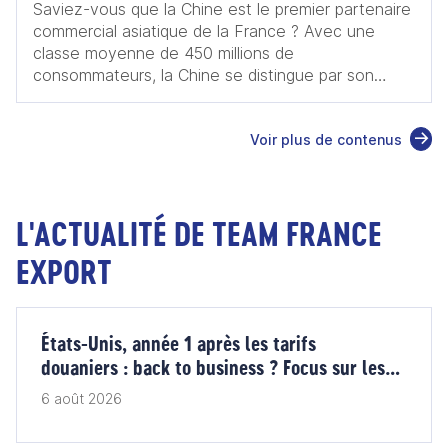
Saviez-vous que la Chine est le premier partenaire
commercial asiatique de la France ? Avec une
classe moyenne de 450 millions de
consommateurs, la Chine se distingue par son
innovation, se positionnant ainsi comme un acteur
essentiel dans des secteurs d'avenir tels que le
Voir plus de contenus
numérique et les énergies renouvelables.
L'économie chinoise en pleine transformation
ouvre de nouvelles priorités qui s'alignent
parfaitement avec les atouts français : innovation,
L'ACTUALITÉ DE TEAM FRANCE
environnement, ville durable, santé, et services
aux entreprises. Nos entreprises françaises,
EXPORT
reconnues pour leur savoir-faire et leur créativité,
ont une place de choix pour relever ces nouveaux
défis. Les opportunités sont nombreuses. Ce guide
a vocation de vous accompagner dans la
États-Unis, année 1 après les tarifs
compréhension du marché chinois et vous fournira
douaniers : back to business ? Focus sur les
les clés pour réussir votre projet, illustrées par des
vins et les produits alimentaires
6 août 2026
témoignages d'entrepreneurs et d'experts
implantés en Chine.