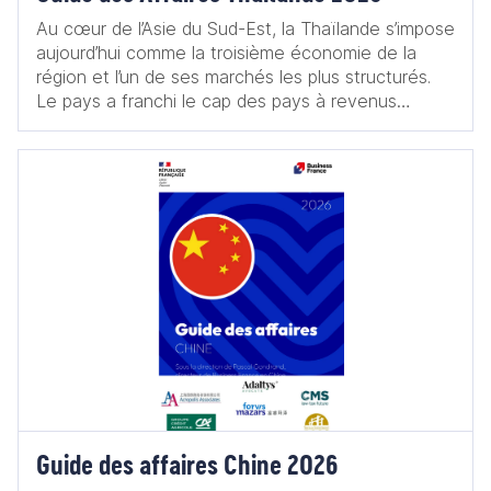
Au cœur de l’Asie du Sud-Est, la Thaïlande s’impose
aujourd’hui comme la troisième économie de la
région et l’un de ses marchés les plus structurés.
Le pays a franchi le cap des pays à revenus
intermédiaires supérieurs, s’inscrivant durablement
parmi les économies émergentes à fort potentiel.
La Thaïlande dispose en effet de nombreux atouts
structurants : sa position géographique au centre
de l’Asie du Sud-Est, ses infrastructures de qualité,
qu’elles soient aéroportuaires, portuaires, routières
ou encore numériques, ou encore ses ressources
naturelles abondantes lui assurant une production
énergétique solide. Elle s’appuie également sur une
économie diversifiée, caractérisée par un secteur
industriel historiquement puissant et intégré aux
chaînes de valeur régionales et mondiales.
Guide des affaires Chine 2026