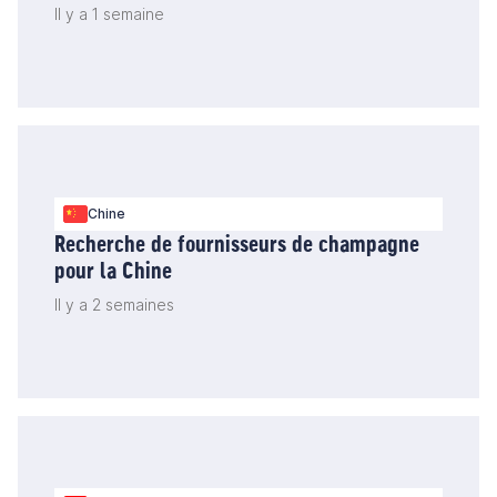
stands d'exposition à l'île Maurice
Il y a 1 semaine
Chine
Recherche de fournisseurs de champagne
pour la Chine
Il y a 2 semaines