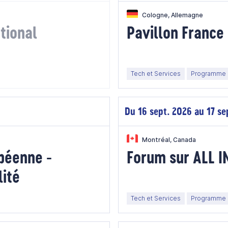
Cologne, Allemagne
tional
Pavillon France
Tech et Services
Programme 
Du 16 sept. 2026 au 17 se
Montréal, Canada
péenne -
Forum sur ALL I
lité
Tech et Services
Programme 