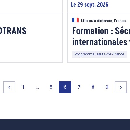
Le 29 sept. 2026
Lille ou à distance, France
NNOTRANS
Formation : Séc
internationales 
Programme Hauts-de-France
Page précédente
page
page
page
page
page
page
page
Pag
1
…
5
6
7
8
9