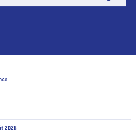
nce
ût 2026