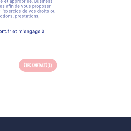
e et appropriée. Business
es afin de vous proposer
 l'exercice de vos droits ou
ctions, prestations,
rt.fr
et m'engage à
ÊTRE CONTACTÉ(E)