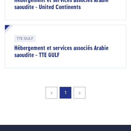
saoudite - United Continents
TTE GULF
Hébergement et services associés Arabie
saoudite - TTE GULF
Page précédente
page
Page suivante
1