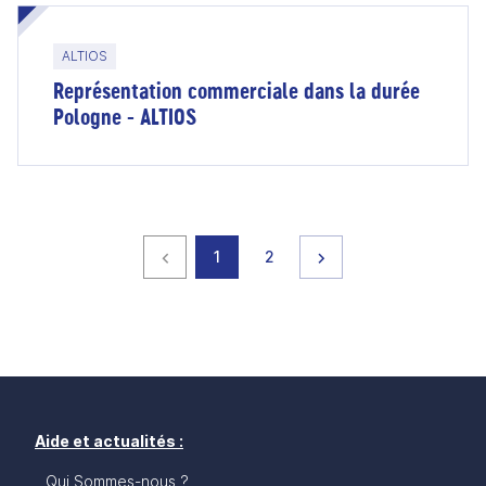
ALTIOS
Représentation commerciale dans la durée
Pologne - ALTIOS
Page précédente
page
page
Page suivante
1
2
Aide et actualités :
Qui Sommes-nous ?