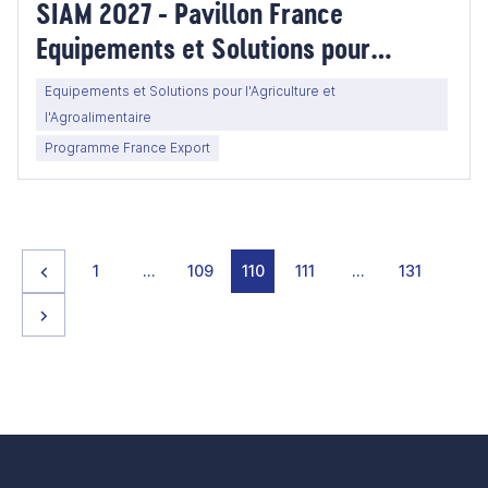
SIAM 2027 - Pavillon France
Equipements et Solutions pour
l'Agriculture et l'Agroalimentaire-
Equipements et Solutions pour l'Agriculture et
Maroc
l'Agroalimentaire
Programme France Export
Page précédente
page
page
page
page
page
page
page
1
…
109
110
111
…
131
Page suivante