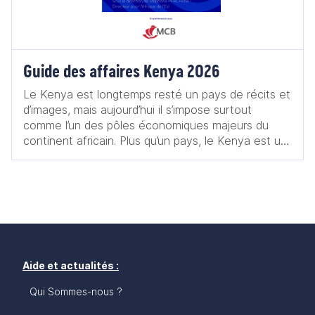
Guide des affaires Kenya 2026
Le Kenya est longtemps resté un pays de récits et
d’images, mais aujourd’hui il s’impose surtout
comme l’un des pôles économiques majeurs du
continent africain. Plus qu’un pays, le Kenya est un
carrefour stratégique : - logistique, grâce à son
ouverture sur l’océan Indien et à des
infrastructures en constante modernisation ; -
humain, porté par une jeunesse qualifiée,
entrepreneuriale et une classe moyenne en forte
croissance ; - économique, où convergent
innovation technologique, agriculture de
transformation, transition énergétique et services à
Aide et actualités :
forte valeur ajoutée. Au cœur de cette dynamique,
Qui Sommes-nous ?
Nairobi, souvent qualifiée de Silicon Savannah,
concentre startups, investisseurs, institutions