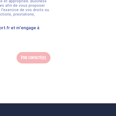
e et appropriée. Business
es afin de vous proposer
 l'exercice de vos droits ou
ctions, prestations,
rt.fr
et m'engage à
ÊTRE CONTACTÉ(E)