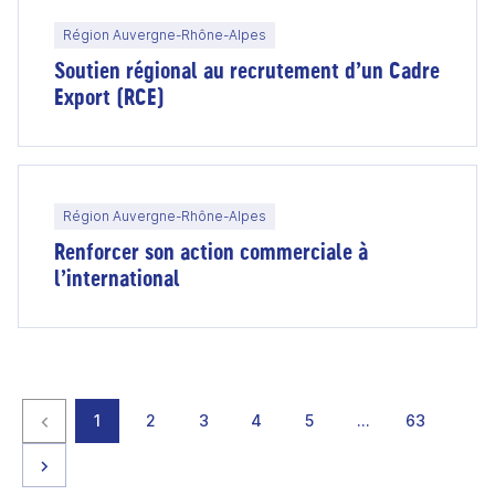
Région Auvergne-Rhône-Alpes
Soutien régional au recrutement d’un Cadre
Export (RCE)
Région Auvergne-Rhône-Alpes
Renforcer son action commerciale à
l’international
Page précédente
page
page
page
page
page
page
page
1
2
3
4
5
…
63
Page suivante