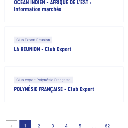
OCEAN INDIEN - AFRIQUE DE L'EST :
Information marchés
Club Export Réunion
LA REUNION - Club Export
Club export Polynésie Française
POLYNÉSIE FRANÇAISE - Club Export
Page précédente
page
page
page
page
page
page
page
1
2
3
4
5
…
62