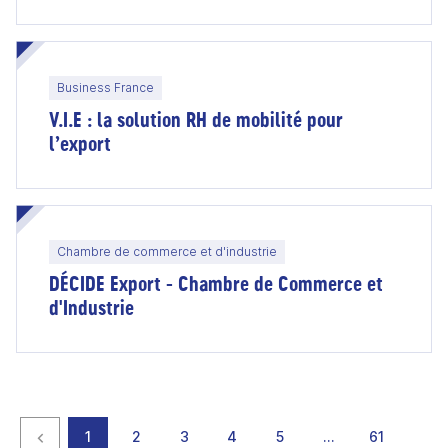
Business France
V.I.E : la solution RH de mobilité pour
l’export
Chambre de commerce et d'industrie
DÉCIDE Export - Chambre de Commerce et
d'Industrie
Page précédente
page
page
page
page
page
page
page
1
2
3
4
5
…
61