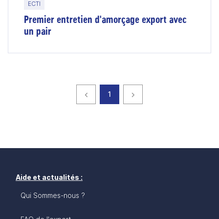
ECTI
Premier entretien d'amorçage export avec
un pair
Page précédente
page
Page suivante
1
Aide et actualités :
Qui Sommes-nous ?