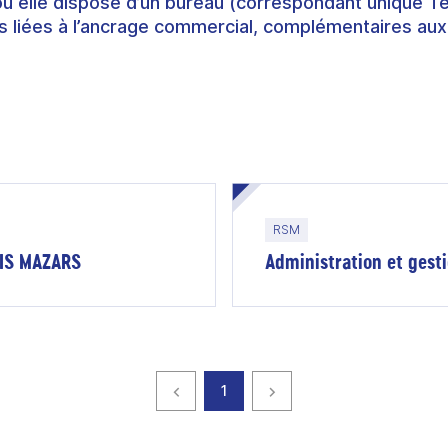
où elle dispose d’un bureau (correspondant unique T
 liées à l’ancrage commercial, complémentaires aux
RSM
RVIS MAZARS
Administration et gesti
Page précédente
page
Page suivante
1