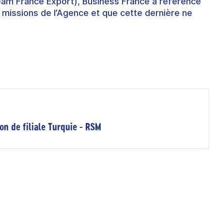
eam France Export), Business France a référencé
 missions de l’Agence et que cette dernière ne
on de filiale Turquie - RSM