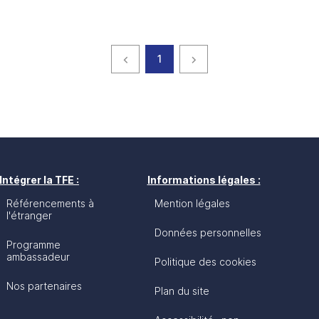
Page précédente
page
Page suivante
1
Intégrer la TFE :
Informations légales :
Référencements à
Mention légales
l'étranger
Données personnelles
Programme
ambassadeur
Politique des cookies
Nos partenaires
Plan du site