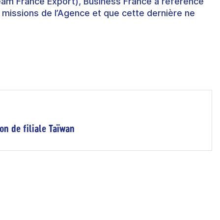
eam France Export), Business France a référencé
 missions de l’Agence et que cette dernière ne
on de filiale Taïwan