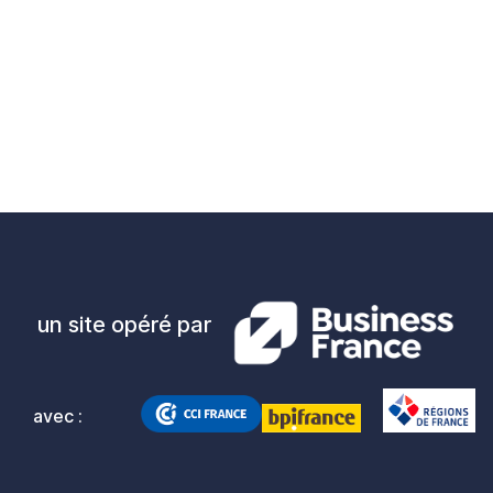
un site opéré par
avec :