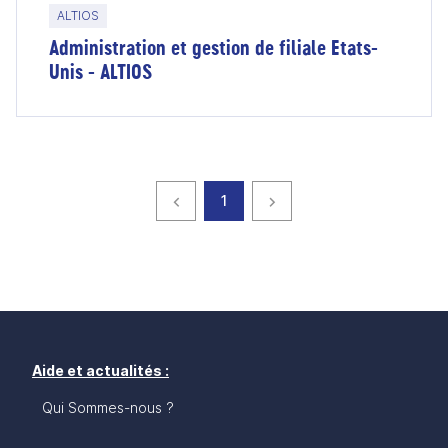
ALTIOS
Administration et gestion de filiale Etats-
Unis - ALTIOS
Page précédente
page
Page suivante
1
Aide et actualités :
Qui Sommes-nous ?