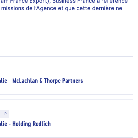
eam France Export), Business France a référencé
 missions de l’Agence et que cette dernière ne
ralie - McLachlan & Thorpe Partners
SHIP
alie - Holding Redlich