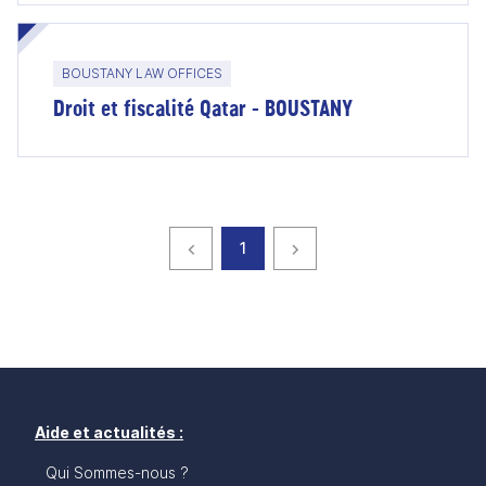
BOUSTANY LAW OFFICES
Droit et fiscalité Qatar - BOUSTANY
Page précédente
page
Page suivante
1
Aide et actualités :
Qui Sommes-nous ?