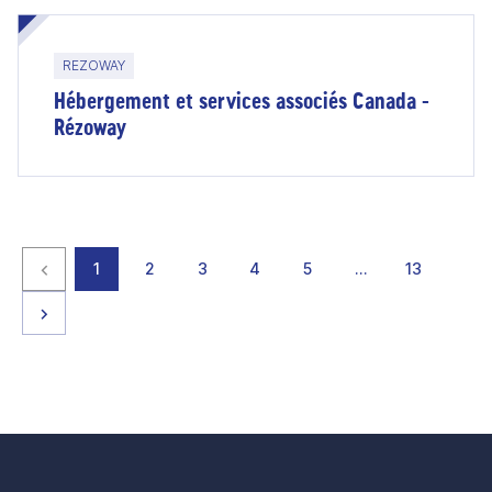
REZOWAY
Hébergement et services associés Canada -
Rézoway
Page précédente
page
page
page
page
page
page
page
1
2
3
4
5
…
13
Page suivante