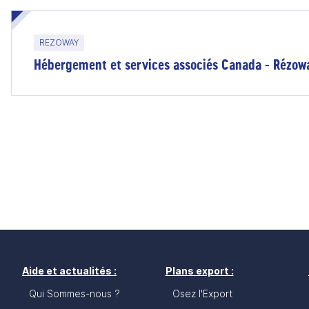
REZOWAY
Hébergement et services associés Canada - Rézow
Aide et actualités :
Plans export :
Qui Sommes-nous ?
Osez l'Export