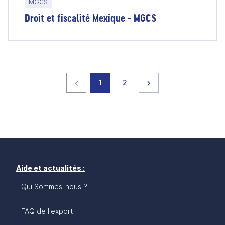
MGCS
Droit et fiscalité Mexique - MGCS
Page précédente
page
page
Page suivante
1
2
Aide et actualités :
Qui Sommes-nous ?
FAQ de l'export