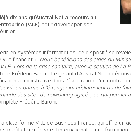
éjà dix ans qu’Austral Net a recours au 
ntreprise (V.I.E) 
pour développer son 
Réunion. 
ierie en systèmes informatiques, ce dispositif se révèle
vue financier. « 
Nous bénéficions des aides du Ministè
I.E. Lors de la crise sanitaire, avec le soutien de La R
élicite Frédéric Baroni. Le gérant d’Austral Net a décou
cation administrative dans l’élaboration d’un contrat de V
ouvrir un bureau à l’étranger immédiatement ou de faire
nde des sites de coworking agréés, ce qui permet aux
omplète Frédéric Baroni. 
, la plate-forme V.I.E de Business France, qui offre un 
a
s profils tournés vers l’international et une formation en 