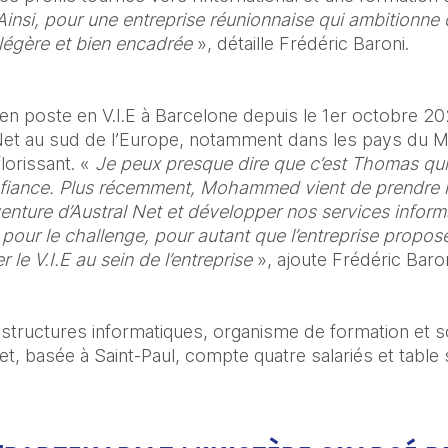
Ainsi, pour une entreprise réunionnaise qui ambitionne 
, légère et bien encadrée
 », détaille Frédéric Baroni. 
n poste en V.I.E à Barcelone depuis le 1er octobre 202
Net au sud de l’Europe, notamment dans les pays du M
orissant. « 
Je peux presque dire que c’est Thomas qui no
fiance. Plus récemment, Mohammed vient de prendre la 
venture d’Austral Net et développer nos services infor
our le challenge, pour autant que l’entreprise propose 
 le V.I.E au sein de l’entreprise
 », ajoute Frédéric Baron
frastructures informatiques, organisme de formation et s
, basée à Saint-Paul, compte quatre salariés et table su