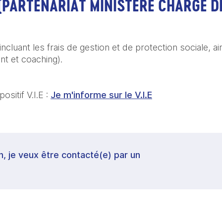
(PARTENARIAT MINISTÈRE CHARGÉ D
 
 incluant les frais de gestion et de protection sociale, ai
t et coaching). 
sitif V.I.E : 
Je m'informe sur le V.I.E
in, je veux être contacté(e) par un