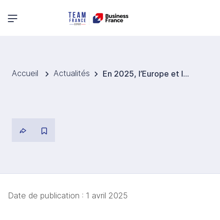
Menu principal
Accueil
Actualités
En 2025, l’Europe et le Maghreb restent les destinations numéro un pour exporter dans le secteur EnR et efficacité énergétique
Date de publication :
1 avril 2025