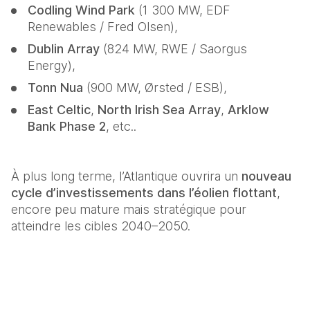
Codling Wind Park
 (1 300 MW, EDF 
Renewables / Fred Olsen), 
Dublin Array
 (824 MW, RWE / Saorgus 
Energy), 
Tonn Nua
 (900 MW, Ørsted / ESB), 
East Celtic
, 
North Irish Sea Array
, 
Arklow 
Bank Phase 2
, etc..  
À plus long terme, l’Atlantique ouvrira un 
nouveau 
cycle d’investissements dans l’éolien flottant
, 
encore peu mature mais stratégique pour 
atteindre les cibles 2040–2050.  