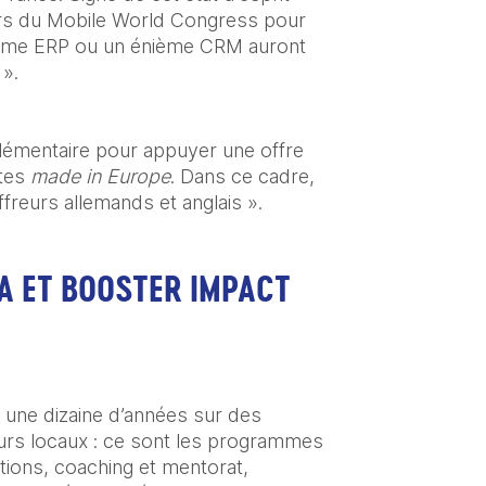
ors du Mobile World Congress pour 
ixième ERP ou un énième CRM auront 
 ».
lémentaire pour appuyer une offre 
tes 
made in Europe
. Dans ce cadre, 
ffreurs allemands et anglais ».
A ET BOOSTER IMPACT
 une dizaine d’années sur des 
programmes d’accélération de neuf mois qui visent à faciliter le networking avec les décideurs locaux : ce sont les programmes 
ations, coaching et mentorat, 