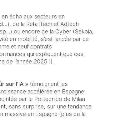
, en écho aux secteurs en 
…), de la RetailTech et Adtech 
isp…) ou encore de la Cyber (Sekoia, 
té en mobilité, s’est lancée par ce 
mme et neuf contrats 
formances qui expliquent que ces 
e de l’année 2025 !).
 sur l’IA »
 témoignent les 
 croissance accélérée en Espagne 
ointée par le Politecnico de Milan 
ont, sans surprise, sur une tendance 
on massive en Espagne (plus de la 