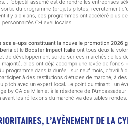
es… l’objectif assumé est de rendre les entreprises s
 sortie du programme (projets pilotes, recrutement d’
ent il y a dix ans, ces programmes ont accéléré plus de
 personnalités C-Level locales.
e scale-ups constituant la nouvelle promotion 2026 g
beria
 et le 
Booster Impact Italie
 ont tous deux la volo
jet de développement solide sur ces marchés : elles do
majorité, elles ont déjà accompli une levée de fonds »,
e du programme dans la durée : sur neuf mois, d’avril à 
 participer à des restitutions d’études de marché, à de
 pitch avec un expert local. Le point culminant : un 
age by CA de Milan et à la résidence de l’Ambassadeur 
n avant les réflexions du marché via des tables rondes.
IORITAIRES, L’AVÈNEMENT DE LA CYB