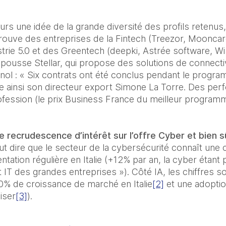
rs une idée de la grande diversité des profils retenus
ouve des entreprises de la Fintech (Treezor, Mooncard
ustrie 5.0 et des Greentech (deepki, Astrée software, W
pousse Stellar, qui propose des solutions de connectivi
gnol : « Six contrats ont été conclus pendant le progra
ue ainsi son directeur export Simone La Torre. Des per
fession (le prix Business France du meilleur programm
recrudescence d’intérêt sur l’offre Cyber et bien sûr
ut dire que le secteur de la cybersécurité connaît une
tation régulière en Italie (+12% par an, la cyber étant p
 IT des grandes entreprises »). Côté IA, les chiffres s
50% de croissance de marché en Italie
[2]
 et une adopti
liser
[3]
).