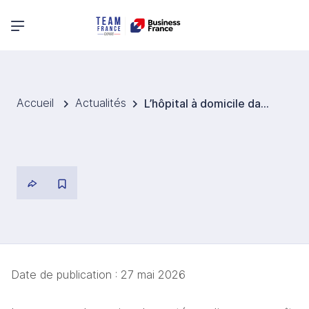
Menu principal
Accueil
Actualités
L’hôpital à domicile dans les pays nordiques : innovation des modèles de soins et implications pour l’accès au marché des sciences de la vie
Date de publication :
27 mai 2026