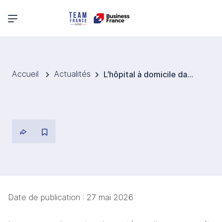
Menu principal
Accueil
Actualités
L’hôpital à domicile dans les pays nordiques : innovation des modèles de soins et implications pour l’accès au marché des sciences de la vie
Date de publication :
27 mai 2026