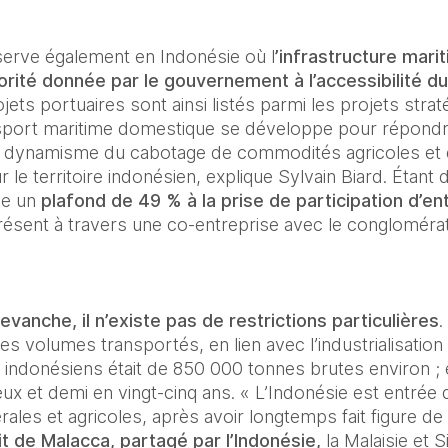
erve également en Indonésie où l
’infrastructure marit
orité donnée par le gouvernement à l’accessibilité du 
ojets portuaires sont ainsi listés parmi les projets stra
nsport maritime domestique se développe pour répondr
 dynamisme du cabotage de commodités agricoles et d
le territoire indonésien, explique Sylvain Biard. Étant 
se un
 plafond de 49 % à la prise de participation d’e
résent à travers une co-entreprise avec le congloméra
revanche, il n’existe pas de restrictions particulières
.
es volumes transportés, en lien avec l’industrialisation 
 indonésiens était de 850 000 tonnes brutes environ ; en
eux et demi en vingt-cinq ans. « L’Indonésie est entrée 
les et agricoles, après avoir longtemps fait figure de 
t de Malacca, partagé par l’Indonésie,