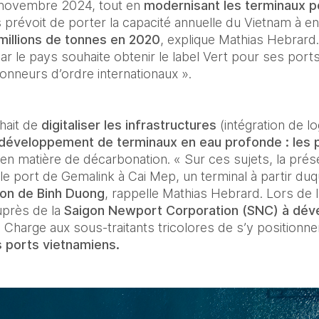
novembre 2024, tout en 
modernisant les terminaux p
révoit de porter la capacité annuelle du Vietnam à en
 millions de tonnes en 2020
, explique Mathias Hebrard.
r le pays souhaite obtenir le label Vert pour ses ports
onneurs d’ordre internationaux ».
hait de 
digitaliser les infrastructures
 (intégration de l
développement de terminaux en eau profonde : les 
s en matière de décarbonation. « Sur ces sujets, la prés
le port de Gemalink à Cai Mep, un terminal à partir duq
ion de Binh Duong
, rappelle Mathias Hebrard. Lors de l
près de la
 Saigon Newport Corporation (SNC) à déve
Charge aux sous-traitants tricolores de s’y positionner,
s ports vietnamiens.