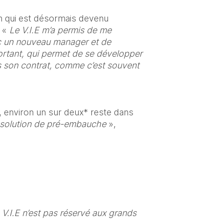
m qui est désormais devenu 
 « 
Le V.I.E m’a permis de me 
ec un nouveau manager et de 
ortant, qui permet de se développer 
 son contrat, comme c’est souvent 
, environ un sur deux* reste dans 
solution de pré-embauche 
», 
e V.I.E n’est pas réservé aux grands 