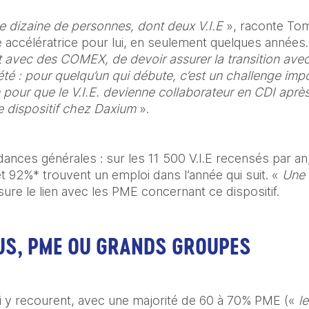
e dizaine de personnes, dont deux V.I.E
 », raconte To
 accélératrice pour lui, en seulement quelques années.
ct avec des COMEX, de devoir assurer la transition av
iété : pour quelqu’un qui débute, c’est un challenge imp
pour que le V.I.E. devienne collaborateur en CDI après
e dispositif chez Daxium 
».
ances générales : sur les 11 500 V.I.E recensés par an
et 92%* trouvent un emploi dans l’année qui suit. « 
Une 
re le lien avec les PME concernant ce dispositif.
OUS, PME OU GRANDS GROUPES
i y recourent, avec une majorité de 60 à 70% PME (« 
l