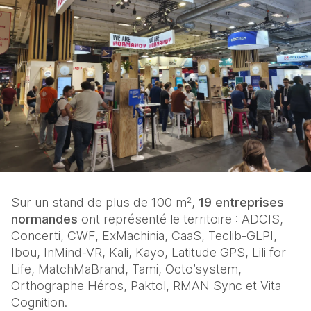
Sur un stand de plus de 100 m², 
19 entreprises 
normandes
 ont représenté le territoire : ADCIS, 
Concerti, CWF, ExMachinia, CaaS, Teclib-GLPI, 
Ibou, InMind-VR, Kali, Kayo, Latitude GPS, Lili for 
Life, MatchMaBrand, Tami, Octo’system, 
Orthographe Héros, Paktol, RMAN Sync et Vita 
Cognition.