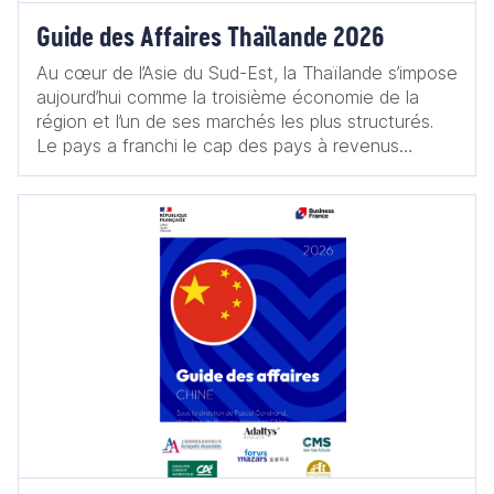
Guide des Affaires Thaïlande 2026
Au cœur de l’Asie du Sud-Est, la Thaïlande s’impose
aujourd’hui comme la troisième économie de la
région et l’un de ses marchés les plus structurés.
Le pays a franchi le cap des pays à revenus
intermédiaires supérieurs, s’inscrivant durablement
parmi les économies émergentes à fort potentiel.
La Thaïlande dispose en effet de nombreux atouts
structurants : sa position géographique au centre
de l’Asie du Sud-Est, ses infrastructures de qualité,
qu’elles soient aéroportuaires, portuaires, routières
ou encore numériques, ou encore ses ressources
naturelles abondantes lui assurant une production
énergétique solide. Elle s’appuie également sur une
économie diversifiée, caractérisée par un secteur
industriel historiquement puissant et intégré aux
chaînes de valeur régionales et mondiales.