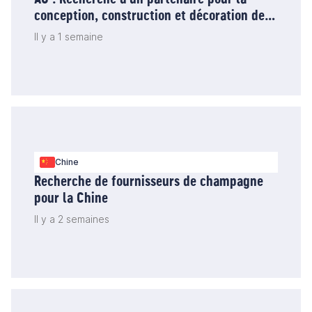
conception, construction et décoration de
stands d'exposition à l'île Maurice
Il y a 1 semaine
Chine
Recherche de fournisseurs de champagne
pour la Chine
Il y a 2 semaines