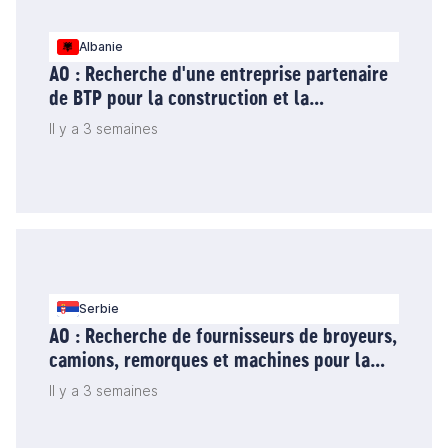
Albanie
AO : Recherche d'une entreprise partenaire
de BTP pour la construction et la
réhabilitation de deux ponts en Albanie
Il y a 3 semaines
Serbie
AO : Recherche de fournisseurs de broyeurs,
camions, remorques et machines pour la
gestion de l'eau - Serbie
Il y a 3 semaines