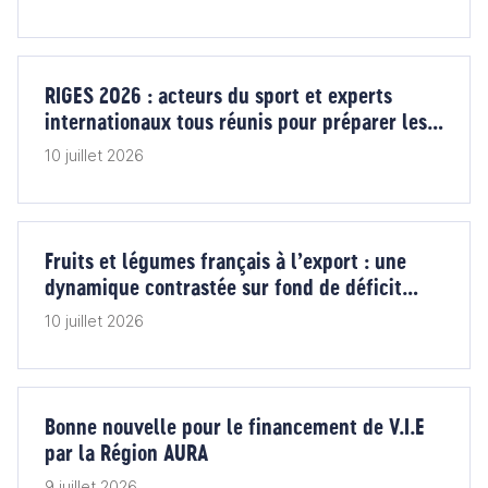
implantés en Chine.
RIGES 2026 : acteurs du sport et experts
internationaux tous réunis pour préparer les
grands rendez-vous de demain
10 juillet 2026
Fruits et légumes français à l’export : une
dynamique contrastée sur fond de déficit
commercial
10 juillet 2026
Bonne nouvelle pour le financement de V.I.E
par la Région AURA
9 juillet 2026