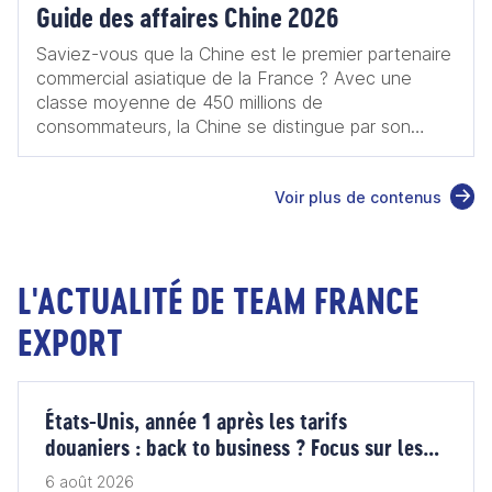
Guide des affaires Chine 2026
Saviez-vous que la Chine est le premier partenaire
commercial asiatique de la France ? Avec une
classe moyenne de 450 millions de
consommateurs, la Chine se distingue par son
innovation, se positionnant ainsi comme un acteur
essentiel dans des secteurs d'avenir tels que le
Voir plus de contenus
numérique et les énergies renouvelables.
L'économie chinoise en pleine transformation
ouvre de nouvelles priorités qui s'alignent
parfaitement avec les atouts français : innovation,
L'ACTUALITÉ DE TEAM FRANCE
environnement, ville durable, santé, et services
aux entreprises. Nos entreprises françaises,
EXPORT
reconnues pour leur savoir-faire et leur créativité,
ont une place de choix pour relever ces nouveaux
défis. Les opportunités sont nombreuses. Ce guide
a vocation de vous accompagner dans la
États-Unis, année 1 après les tarifs
compréhension du marché chinois et vous fournira
douaniers : back to business ? Focus sur les
les clés pour réussir votre projet, illustrées par des
vins et les produits alimentaires
6 août 2026
témoignages d'entrepreneurs et d'experts