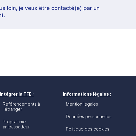
lus loin, je veux être contacté(e) par un
t.
Intégrer la TFE :
Informations légales :
Référencements à
Mention légales
l'étranger
Données personnelles
Programme
ambassadeur
Politique des cookies