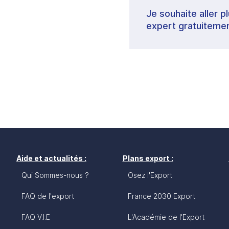
Je souhaite aller p
expert gratuitemen
Aide et actualités :
Plans export :
Qui Sommes-nous ?
Osez l'Export
FAQ de l'export
France 2030 Export
FAQ V.I.E
L'Académie de l'Export