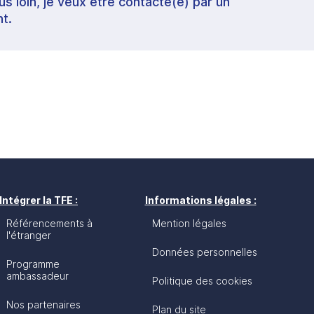
lus loin, je veux être contacté(e) par un
t.
Intégrer la TFE :
Informations légales :
Référencements à
Mention légales
l'étranger
Données personnelles
Programme
ambassadeur
Politique des cookies
Nos partenaires
Plan du site