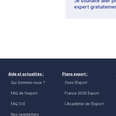
Je souhaite aller p
expert gratuitemen
Aide et actualités :
Plans export :
Qui Sommes-nous ?
Osez l'Export
FAQ de l'export
France 2030 Export
FAQ V.I.E
L'Académie de l'Export
Nos newsletters