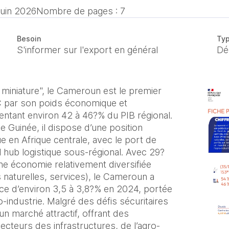
juin 2026
Nombre de pages : 7
Besoin
Typ
S'informer sur l'export en général
Dé
miniature", le Cameroun est le premier
 par son poids économique et
ntant environ 42 à 46?% du PIB régional.
e Guinée, il dispose d’une position
e en Afrique centrale, avec le port de
hub logistique sous-régional. Avec 29?
une économie relativement diversifiée
s naturelles, services), le Cameroun a
ce d’environ 3,5 à 3,8?% en 2024, portée
ro-industrie. Malgré des défis sécuritaires
 un marché attractif, offrant des
ecteurs des infrastructures, de l’agro-