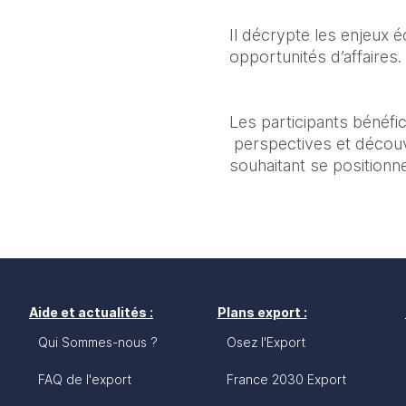
Il décrypte les enjeux é
opportunités d’affaires.
Les participants bénéfic
 perspectives et découv
souhaitant se positionn
Aide et actualités :
Plans export :
Qui Sommes-nous ?
Osez l'Export
FAQ de l'export
France 2030 Export