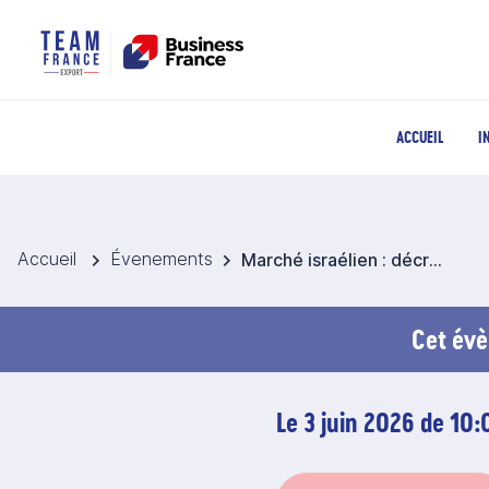
ACCUEIL
I
Accueil
Évenements
Marché israélien : décrypter le contexte et saisir les opportunités d'affaires
Cet évè
Le 3 juin 2026 de 10: