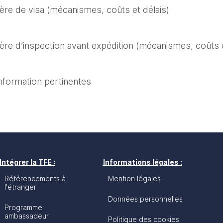
ière de visa (mécanismes, coûts et délais)
ière d’inspection avant expédition (mécanismes, coûts e
nformation pertinentes
Intégrer la TFE :
Informations légales :
Référencements à
Mention légales
l'étranger
Données personnelles
Programme
ambassadeur
Politique des cookies