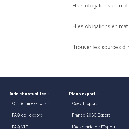
-Les obligations en mat
-Les obligations en mat
Trouver les sources d’i
Aide et actualités :
Plans export :
Qui Sommes-nous ?
Osez l'Export
FAQ de l'export
France 2030 Export
FAQ V.I.E
L'Académie de l'Export