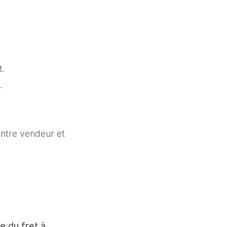
t.
.
entre vendeur et 
 du fret à 