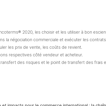
Incoterms® 2020, les choisir et les utiliser à bon escien
ans la négociation commerciale et exécuter les contrats
uler les prix de vente, les coûts de revient.
tions respectives côté vendeur et acheteur.
 transfert des risques et le point de transfert des frais 
e et impacts pour le commerce international ; la chaîne