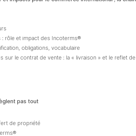
urs
 : rôle et impact des Incoterms®
sification, obligations, vocabulaire
sur le contrat de vente : la « livraison » et le reflet de
èglent pas tout
fert de propriété
oterms®