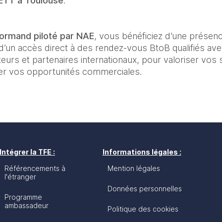
ETT à Toulouse
.
ormand piloté par NAE
, vous bénéficiez d’une présenc
’un accès direct à des rendez-vous BtoB qualifiés ave
eurs et partenaires internationaux, pour valoriser vos sa
rer vos opportunités commerciales.
Intégrer la TFE :
Informations légales :
Référencements à
Mention légales
l'étranger
Données personnelles
Programme
ambassadeur
Politique des cookies