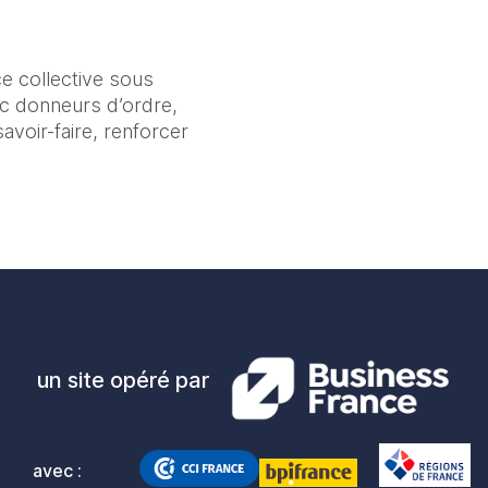
e collective sous 
c donneurs d’ordre, 
voir-faire, renforcer 
un site opéré par
avec :