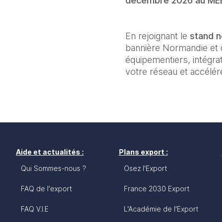
décembre 2026 au ME
En rejoignant le 
stand n
bannière Normandie et d
équipementiers, intégrat
votre réseau et accélé
Aide et actualités :
Plans export :
Qui Sommes-nous ?
Osez l'Export
FAQ de l'export
France 2030 Export
FAQ V.I.E
L'Académie de l'Export