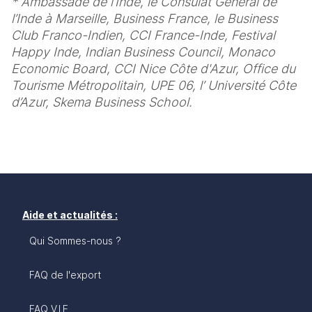
* Ambassade de l’Inde, le Consulat Général de 
l’Inde à Marseille, Business France, le Business 
Club Franco-Indien, CCI France-Inde, Festival 
Happy Inde, Indian Business Council, Monaco 
Economic Board, CCI Nice Côte d'Azur, Office du 
Tourisme Métropolitain, UPE 06, l’ Université Côte 
d’Azur, Skema Business School.
Aide et actualités :
Qui Sommes-nous ?
FAQ de l'export
FAQ V.I.E