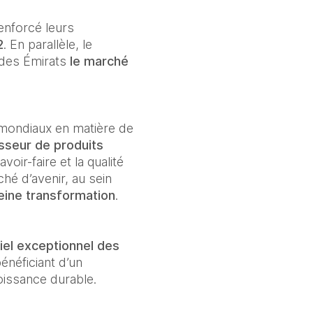
enforcé leurs 
2
. En parallèle, le 
 des Émirats 
le marché 
mondiaux en matière de 
sseur de produits 
voir-faire et la qualité 
é d’avenir, au sein 
eine transformation
.
tiel exceptionnel des 
néficiant d’un 
roissance durable.