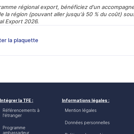
ramme régional export, bénéficiez d'un accompagne
e la région (pouvant aller jusqu'à 50 % du coût) sous
l Export 2026.
ter la plaquette
Intégrer la TFE :
Informations légales :
Référencements à
Mention légales
l'étranger
Données personnelles
Programme
ambassadeur