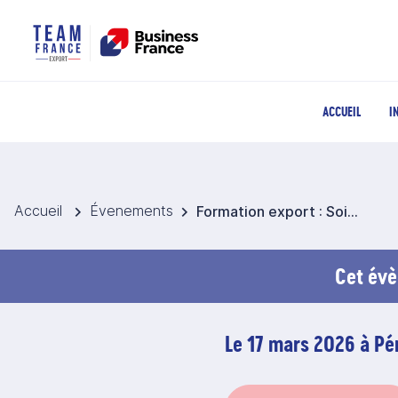
ACCUEIL
I
Accueil
Évenements
Formation export : Soigner les documents export et import
Cet évè
Le 17 mars 2026 à Pé