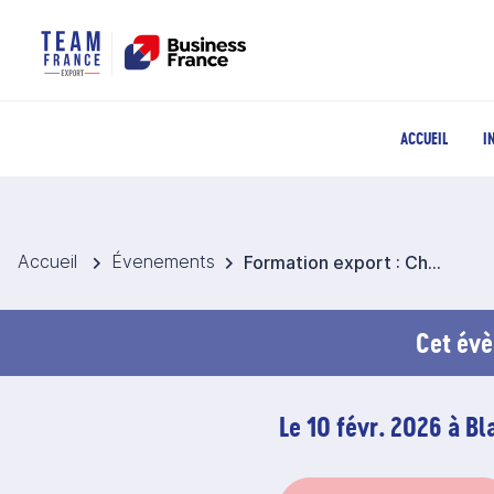
ACCUEIL
I
Accueil
Évenements
Formation export : Choisir et utiliser les bons incoterms
Cet évè
Le 10 févr. 2026 à B