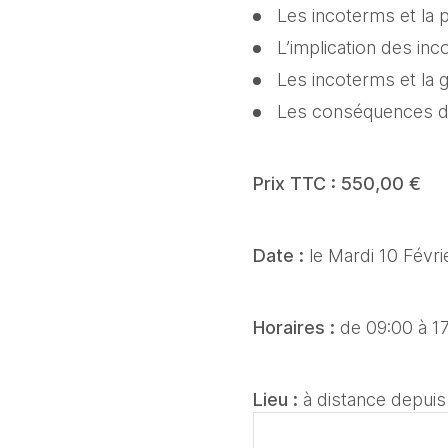
Les incoterms et la p
L’implication des inc
Les incoterms et la 
Les conséquences d’
Prix TTC : 550,00 €
Date : 
le Mardi 10 Févri
Horaires : 
de 09:00 à 1
Lieu : 
à distance depuis