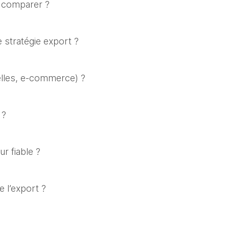
es comparer ?
 stratégie export ?
ielles, e-commerce) ?
 ?
ur fiable ?
e l’export ?