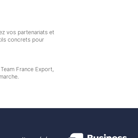
ez vos partenariats et 
ls concrets pour 
r Team France Export, 
émarche.