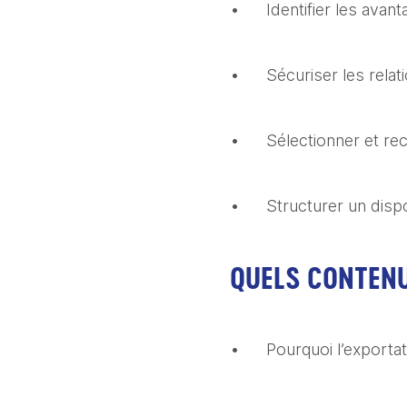
•	Identifier les ava
•	Sécuriser les rela
•	Sélectionner et r
•	Structurer un dis
QUELS CONTENU
•	Pourquoi l’exporta