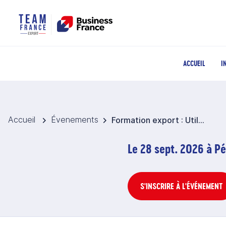
ACCUEIL
I
Accueil
Évenements
Formation export : Utiliser les solutions alternatives à l’exportation directe (agent commercial, distributeur sélectif, prestataire de portage et d’ancrage)
Le 28 sept. 2026 à Pé
S'INSCRIRE À L'ÉVÉNEMENT