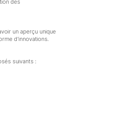
tion des 
oir un aperçu unique 
orme d’innovations.  
sés suivants :