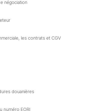
de négociation
heteur
mmerciale, les contrats et CGV
ures douanières
 du numéro EORI