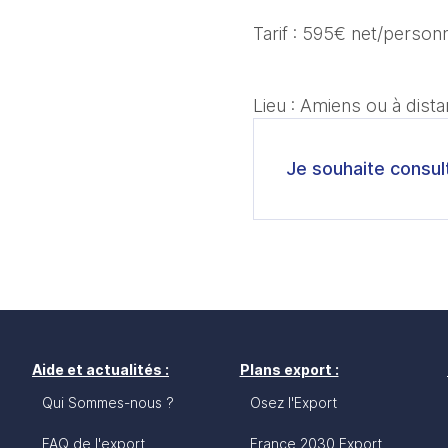
Tarif : 595€ net/person
Lieu : Amiens ou à dist
Je souhaite consul
Aide et actualités :
Plans export :
Qui Sommes-nous ?
Osez l'Export
FAQ de l'export
France 2030 Export