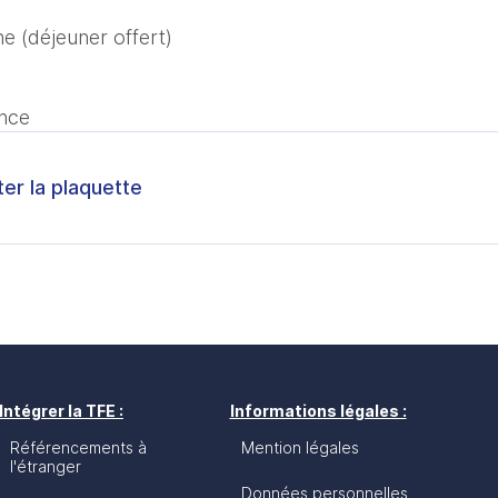
ne (déjeuner offert)
ance
ter la plaquette
Intégrer la TFE :
Informations légales :
Référencements à
Mention légales
l'étranger
Données personnelles