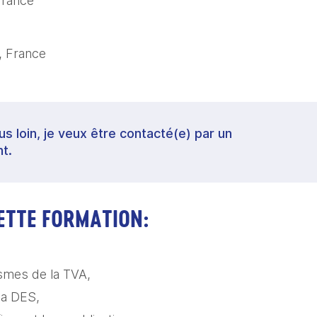
rance
, France
lus loin, je veux être contacté(e) par un
t.
CETTE FORMATION:
smes de la TVA,
la DES, 