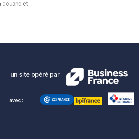
 douane et 
un site opéré par
avec :