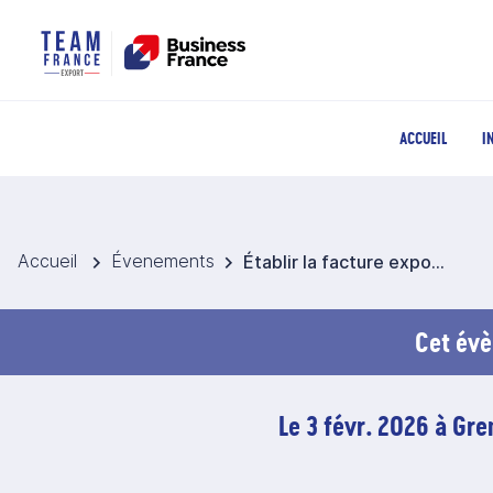
ACCUEIL
I
Accueil
Évenements
Établir la facture export : mentions obligatoires et recommandées – Classe virtuelle
Cet évè
Le 3 févr. 2026 à Gr