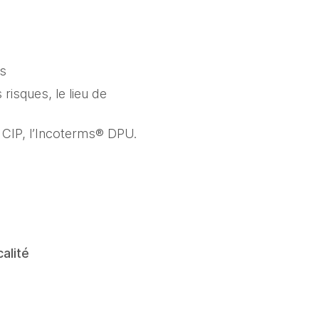
es
risques, le lieu de 
CIP, l’Incoterms® DPU. 
alité