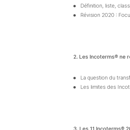
Définition, liste, clas
Révision 2020 : Focus 
2. Les Incoterms® ne r
La question du trans
Les limites des Inc
3. Les 11 Incoterms® 2