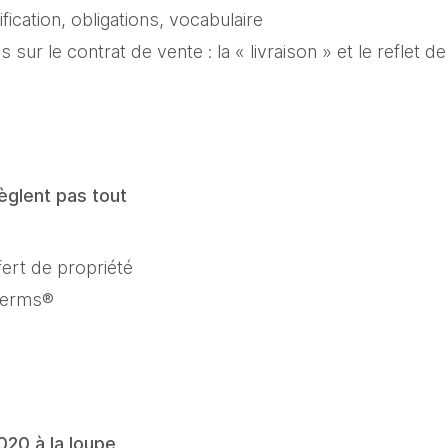
sification, obligations, vocabulaire
sur le contrat de vente : la « livraison » et le reflet de
èglent pas tout
fert de propriété
oterms®
020 à la loupe