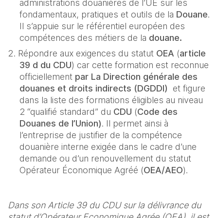
administrations douanières de l’UE sur les 
fondamentaux, pratiques et outils de la 
Douane
. 
Il s’appuie sur le référentiel européen des 
compétences des métiers de la 
douane.
Répondre aux exigences du statut
 OEA
 (
article 
39 d du CDU
) car cette formation est reconnue 
officiellement 
par La Direction générale des 
douanes et droits indirects (DGDDI) 
 et figure 
dans la liste des formations éligibles au niveau 
2 “qualifié standard” du 
CDU
 (
Code des 
Douanes de l’Union)
. Il permet ainsi à 
l’entreprise de justifier de la compétence 
douanière interne exigée dans le cadre d’une 
demande ou d’un renouvellement du statut 
Opérateur Économique Agréé (
OEA/AEO
).
Dans son Article 39 du CDU sur la délivrance du 
statut d’Opérateur Economique Agrée (OEA), il est 