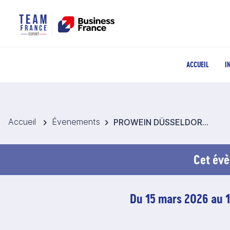
ACCUEIL
I
Accueil
Évenements
PROWEIN DÜSSELDORF 2026 - Pavillon France Vins, Spiritueux, Bières et Cidres - Allemagne
Cet évè
Du 15 mars 2026 au 