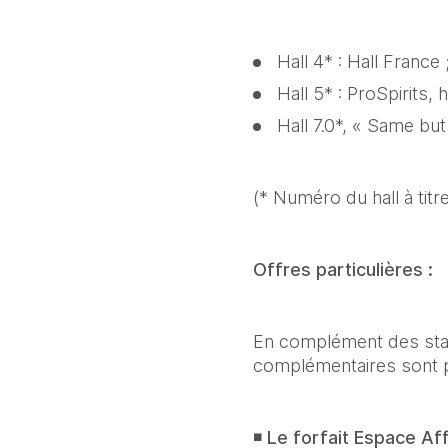
Hall 4* : Hall France ;
Hall 5* : ProSpirits, h
Hall 7.0*, « Same but 
(* Numéro du hall à titre 
Offres particulières :
En complément des stand
complémentaires sont 
◾ 
Le forfait Espace Aff